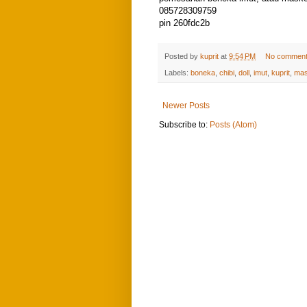
085728309759
pin 260fdc2b
Posted by
kuprit
at
9:54 PM
No commen
Labels:
boneka
,
chibi
,
doll
,
imut
,
kuprit
,
mas
Newer Posts
Subscribe to:
Posts (Atom)