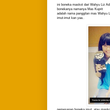
ini boneka maskot dari Wahyu Liz Ad
bonekanya namanya Mas Kuprit
adalah nama panggilan mas Wahyu Li
imut-imut kan yaa..
pemesanan boneka imut, atau masko