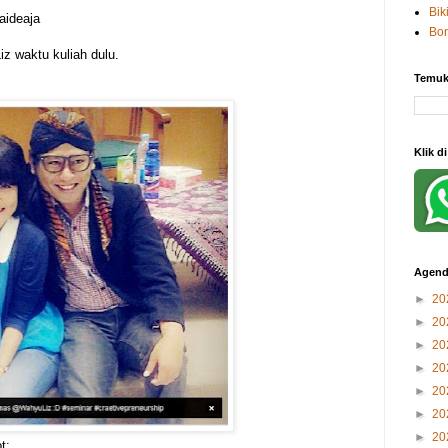
Bik
aideaja
Bo
z waktu kuliah dulu.
Temuk
Klik d
Agend
►
20
►
20
►
20
►
20
►
20
►
20
►
20
t: