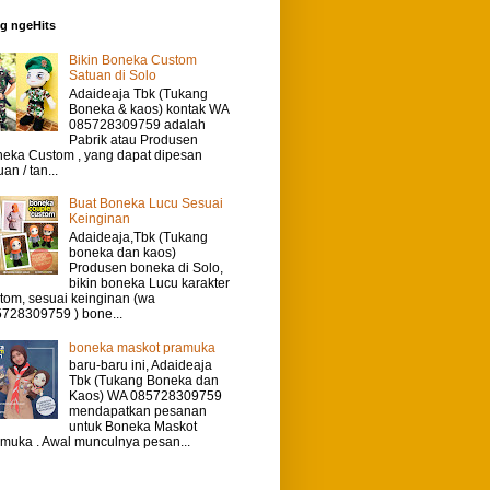
g ngeHits
Bikin Boneka Custom
Satuan di Solo
Adaideaja Tbk (Tukang
Boneka & kaos) kontak WA
085728309759 adalah
Pabrik atau Produsen
eka Custom , yang dapat dipesan
uan / tan...
Buat Boneka Lucu Sesuai
Keinginan
Adaideaja,Tbk (Tukang
boneka dan kaos)
Produsen boneka di Solo,
bikin boneka Lucu karakter
tom, sesuai keinginan (wa
728309759 ) bone...
boneka maskot pramuka
baru-baru ini, Adaideaja
Tbk (Tukang Boneka dan
Kaos) WA 085728309759
mendapatkan pesanan
untuk Boneka Maskot
muka . Awal munculnya pesan...