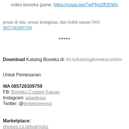
video boneka game:
https://youtu.be/7wPNg2fQDWs
pesan di sini, sesuai keinginan, dan boleh satuan (WA
085728309759
)
*****
Download
Katalog Boneka di:
bit.ly/katalogbonekacustom
Untuk Pemesanan
WA 085728309759
FB:
Boneka Custom Satuan
Instagram:
adaideaja
Twitter: @
emperpreneur
Marketplace:
shopee.co.id/wahyuliz