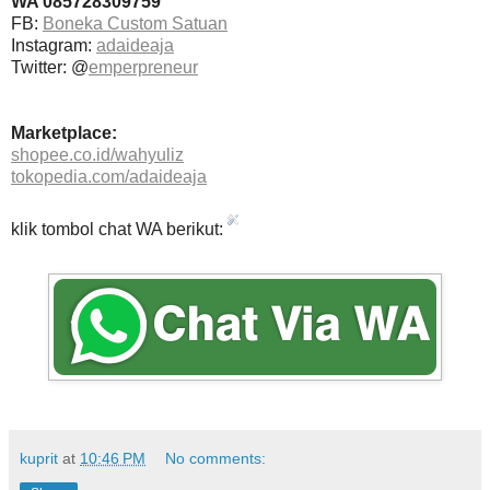
WA 085728309759
FB:
Boneka Custom Satuan
Instagram:
adaideaja
Twitter: @
emperpreneur
Marketplace:
shopee.co.id/wahyuliz
tokopedia.com/adaideaja
klik tombol chat WA berikut:
kuprit
at
10:46 PM
No comments: