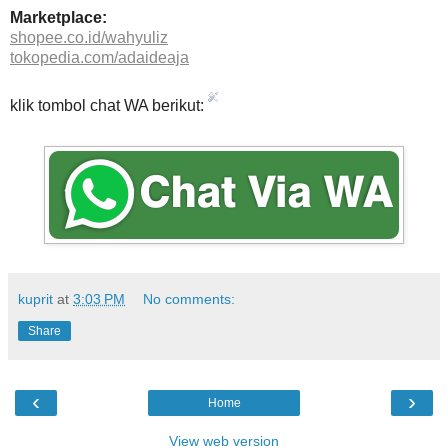
Marketplace:
shopee.co.id/wahyuliz
tokopedia.com/adaideaja
klik tombol chat WA berikut:
kuprit
at
3:03 PM
No comments:
Share
‹
›
Home
View web version