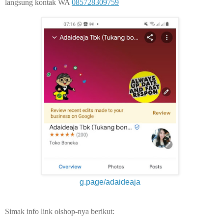
langsung kontak WA
085728309759
g.page/adaideaja
Simak info link olshop-nya berikut: