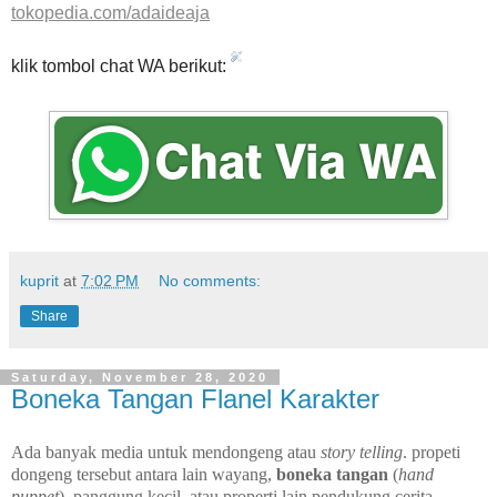
tokopedia.com/adaideaja
klik tombol chat WA berikut:
kuprit
at
7:02 PM
No comments:
Share
Saturday, November 28, 2020
Boneka Tangan Flanel Karakter
Ada banyak media untuk mendongeng atau
story telling
. propeti
dongeng tersebut antara lain wayang,
boneka tangan
(
hand
puppet
), panggung kecil, atau properti lain pendukung cerita