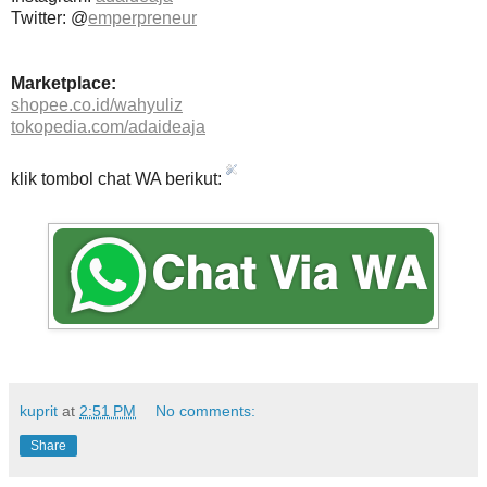
Twitter: @
emperpreneur
Marketplace:
shopee.co.id/wahyuliz
tokopedia.com/adaideaja
klik tombol chat WA berikut:
kuprit
at
2:51 PM
No comments:
Share