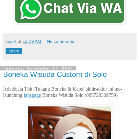
kuprit
at
12:19 AM
No comments:
Share
Tuesday, November 17, 2020
Boneka Wisuda Custom di Solo
Adaideaja Tbk (Tukang Boneka & Kaos) akhir-akhir ini me-
launching
fanspage
Boneka Wisuda Solo
(085728309759)