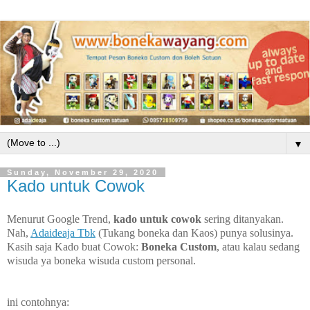
▼
Sunday, November 29, 2020
Kado untuk Cowok
Menurut Google Trend,
kado untuk cowok
sering ditanyakan.
Nah,
Adaideaja Tbk
(Tukang boneka dan Kaos) punya solusinya.
Kasih saja Kado buat Cowok:
Boneka Custom
, atau kalau sedang
wisuda ya boneka wisuda custom personal.
ini contohnya: