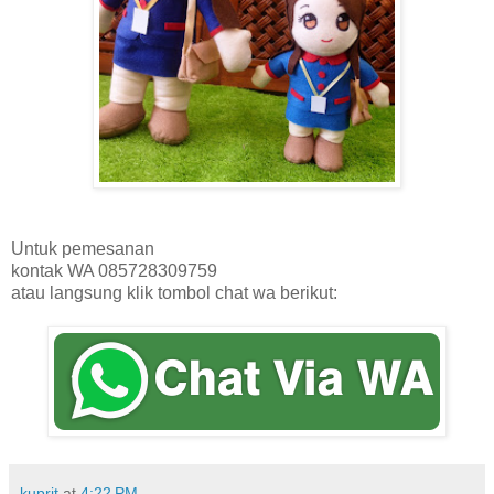
Untuk pemesanan
kontak WA 085728309759
atau langsung klik tombol chat wa berikut:
kuprit
at
4:22 PM