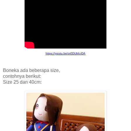
https://youtu.be/ot0DUbIcrDA
Boneka ada beberapa size,
contohnya berikut:
Size 25 dan 40cm: