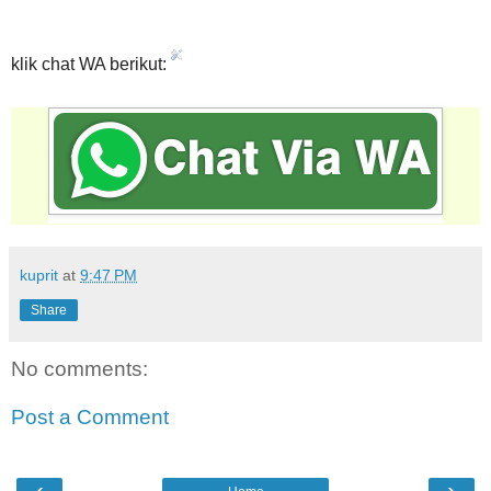
klik chat WA berikut:
kuprit
at
9:47 PM
Share
No comments:
Post a Comment
‹
›