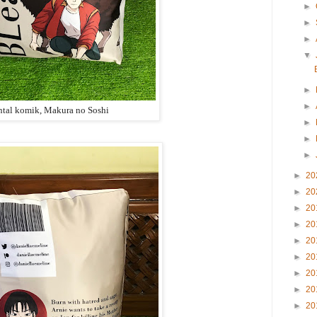
►
►
►
▼
►
►
ntal komik, Makura no Soshi
►
►
►
►
20
►
20
►
20
►
20
►
20
►
20
►
20
►
20
►
20