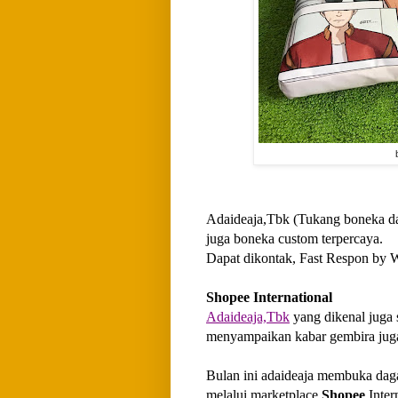
Adaideaja,Tbk (Tukang boneka dan
juga boneka custom terpercaya.
Dapat dikontak, Fast Respon b
Shopee International
Adaideaja,Tbk
yang dikenal juga 
menyampaikan kabar gembira jug
Bulan ini adaideaja membuka da
melalui marketplace
Shopee
Inter