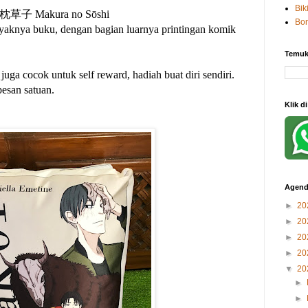
Bik
tau 枕草子 Makura no Sōshi
Bo
layaknya buku, dengan bagian luarnya printingan komik
Temuk
juga cocok untuk self reward, hadiah buat diri sendiri.
pesan satuan.
Klik d
Agend
►
20
►
20
►
20
►
20
▼
20
►
►