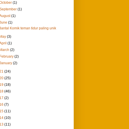
October
(1)
September
(1)
August
(1)
June
(1)
Bantal Komik teman tidur paling unik
May
(3)
April
(1)
March
(2)
February
(2)
January
(2)
21
(24)
20
(25)
19
(18)
18
(46)
17
(2)
16
(7)
15
(11)
14
(10)
13
(11)