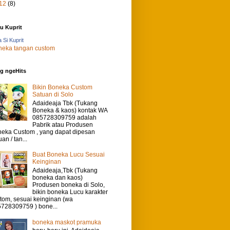
12
(8)
u Kuprit
 Si Kuprit
g ngeHits
Bikin Boneka Custom
Satuan di Solo
Adaideaja Tbk (Tukang
Boneka & kaos) kontak WA
085728309759 adalah
Pabrik atau Produsen
eka Custom , yang dapat dipesan
uan / tan...
Buat Boneka Lucu Sesuai
Keinginan
Adaideaja,Tbk (Tukang
boneka dan kaos)
Produsen boneka di Solo,
bikin boneka Lucu karakter
tom, sesuai keinginan (wa
728309759 ) bone...
boneka maskot pramuka