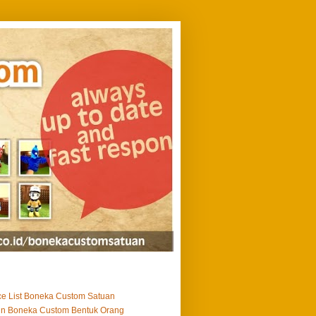
ce List Boneka Custom Satuan
in Boneka Custom Bentuk Orang