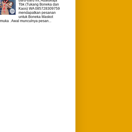
baru-baru ini, Adaideaja
Tbk (Tukang Boneka dan
Kaos) WA 085728309759
mendapatkan pesanan
untuk Boneka Maskot
muka . Awal munculnya pesan...