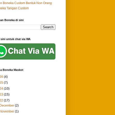
in Boneka Custom Bentuk Non Orang
neka Tangan Custom
an Boneka di sini
i sini untuk chat via WA
a Boneka Maskot
26
(4)
25
(7)
24
(10)
23
(15)
22
(17)
December
(2)
November
(1)