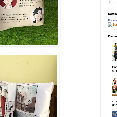
►
20
Ketem
Boneka
Postin
Bon
sat
cus
085