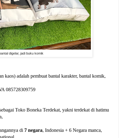
bantal digelar, jadi buku komik
 kaos) adalah pembuat bantal karakter, bantal komik,
y WA 085728309759
sebagai Toko Boneka Terdekat, yakni terdekat di hatimu
a,
gangannya di
7 negara
, Indonesia + 6 Negara manca,
national