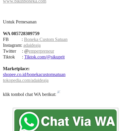
www.bikinboneka.com
Untuk Pemesanan
WA 085728309759
FB :
Boneka Custom Satuan
Instagram:
adaideaja
Twitter : @
emperpreneur
Tiktok :
Tiktok.com/@sikuprit
Marketplace:
shopee.co.id/bonekacustomsatuan
tokopedia.com/adaideaja
klik tombol chat WA berikut: